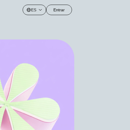
g
ES
Entrar