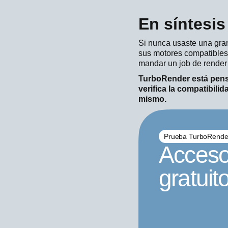
En síntesis
Si nunca usaste una granj
sus motores compatibles 
mandar un job de render 
TurboRender está pensa
verifica la compatibilid
mismo.
Prueba TurboRender
Acceso
gratuit