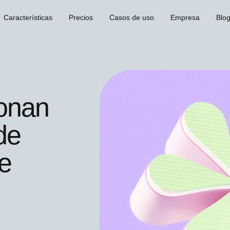
Características
Precios
Casos de uso
Empresa
Blo
onan
de
ne