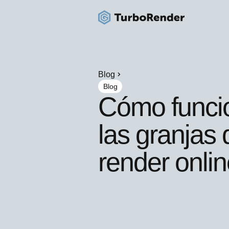
Blog
Blog
Cómo funci
las granjas 
render onli