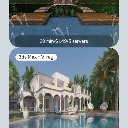
29 min
•
$1.49
•
5 servers
3ds Max + V-ray