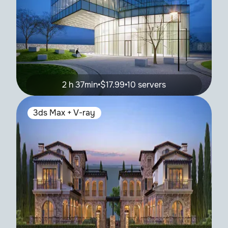
2 h 37min
•
$17.99
•
10 servers
3ds Max + V-ray