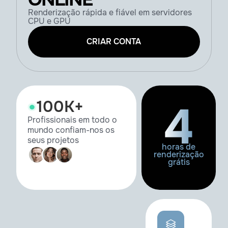
Renderização rápida e fiável em servidores
CPU e GPU
CRIAR CONTA
100К+
Profissionais em todo o
mundo confiam-nos os
seus projetos
horas de
renderização
grátis