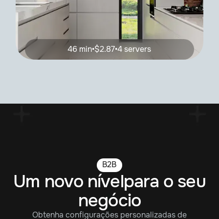
46 min
•
$2.87
•
4 servers
B2B
Um novo nívelpara o seu
negócio
Obtenha configurações personalizadas de