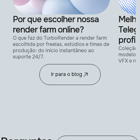
Por que escolher nossa
Melho
render farm online?
Teleg
profi
O que faz do TurboRender a render farm
escolhida por freelas, estúdios e times de
Coleção 
produção: do início instantâneo ao
modelos 
suporte 24/7.
VFX e no
Ir para o blog