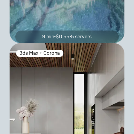
9 min
•
$0.55
•
5 servers
3ds Max + Corona