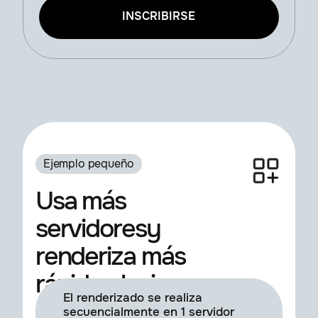
INSCRIBIRSE
Ejemplo pequeño
Usa más
servidoresy
renderiza más
rápido al mismo
El renderizado se realiza
coste
secuencialmente en 1 servidor