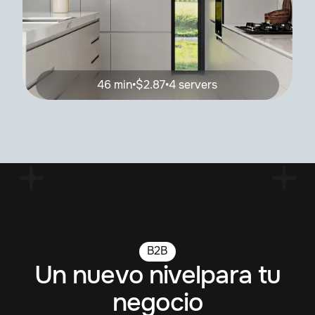
46 min
•
$2.87
•
4 servers
B2B
Un nuevo nivelpara tu
negocio