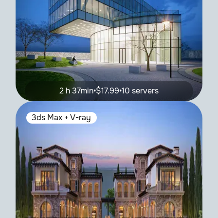
2 h 37min
•
$17.99
•
10 servers
3ds Max + V-ray