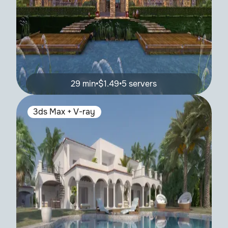
29 min
•
$1.49
•
5 servers
3ds Max + V-ray