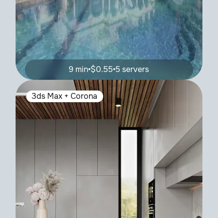
9 min
•
$0.55
•
5 servers
3ds Max + Corona