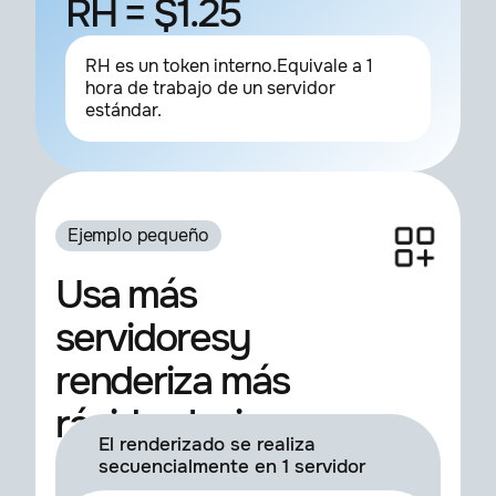
RH = $1.25
RH es un token interno.Equivale a 1
hora de trabajo de un servidor
estándar.
Ejemplo pequeño
Usa más
servidoresy
renderiza más
rápido al mismo
El renderizado se realiza
coste
secuencialmente en 1 servidor