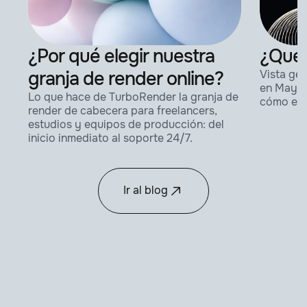
¿Por qué elegir nuestra
¿Qué 
granja de render online?
Vista gen
en Maya: 
Lo que hace de TurboRender la granja de
cómo enca
render de cabecera para freelancers,
estudios y equipos de producción: del
inicio inmediato al soporte 24/7.
Ir al blog