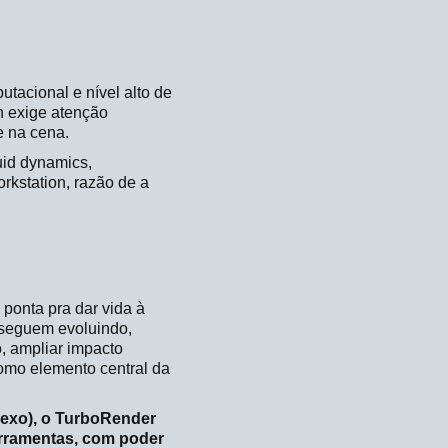
tacional e nível alto de
on exige atenção
e na cena.
uid dynamics,
rkstation, razão de a
 ponta pra dar vida à
 seguem evoluindo,
o, ampliar impacto
como elemento central da
lexo), o TurboRender
ferramentas, com poder