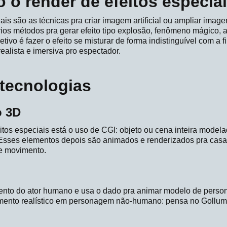
 o render de efeitos especia
ais são as técnicas pra criar imagem artificial ou ampliar imag
rios métodos pra gerar efeito tipo explosão, fenômeno mágico, a
jetivo é fazer o efeito se misturar de forma indistinguível com a 
ealista e imersiva pro espectador.
 tecnologias
o 3D
itos especiais está o uso de CGI: objeto ou cena inteira mode
 Esses elementos depois são animados e renderizados pra cas
 e movimento.
ento do ator humano e usa o dado pra animar modelo de persona
imento realístico em personagem não-humano: pensa no Gollu