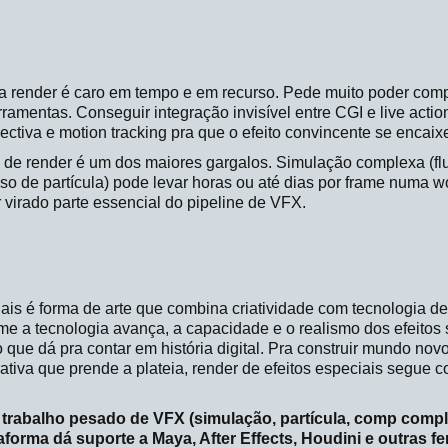
via render é caro em tempo e em recurso. Pede muito poder compu
rramentas. Conseguir integração invisível entre CGI e live acti
ectiva e motion tracking pra que o efeito convincente se encaix
o de render é um dos maiores gargalos. Simulação complexa (fl
so de partícula) pode levar horas ou até dias por frame numa wo
 virado parte essencial do pipeline de VFX.
ais é forma de arte que combina criatividade com tecnologia de
me a tecnologia avança, a capacidade e o realismo dos efeitos
 que dá pra contar em história digital. Pra construir mundo nov
ativa que prende a plateia, render de efeitos especiais segue 
 trabalho pesado de VFX (simulação, partícula, comp comp
aforma dá suporte a Maya, After Effects, Houdini e outras 