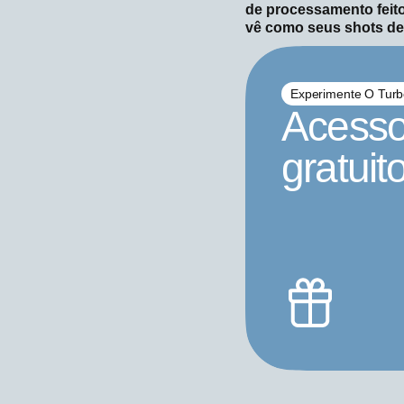
de processamento feito
vê como seus shots de 
Experimente O Turb
Acesso
gratuit