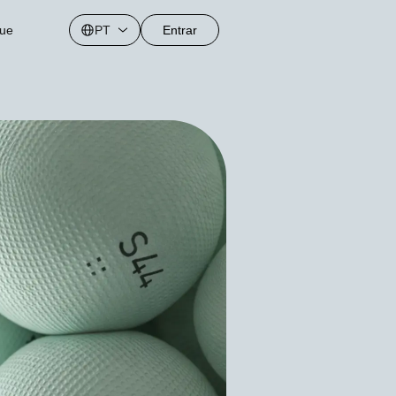
gue
PT
Entrar