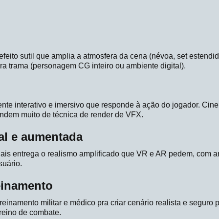
efeito sutil que amplia a atmosfera da cena (névoa, set estendid
pra trama (personagem CG inteiro ou ambiente digital).
ente interativo e imersivo que responde à ação do jogador. Cin
em muito de técnica de render de VFX.
ual e aumentada
iais entrega o realismo amplificado que VR e AR pedem, com am
suário.
einamento
inamento militar e médico pra criar cenário realista e seguro p
treino de combate.