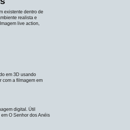
is
em existente dentro de
mbiente realista e
filmagem live action,
lado em 3D usando
ar com a filmagem em
gem digital. Útil
m em O Senhor dos Anéis