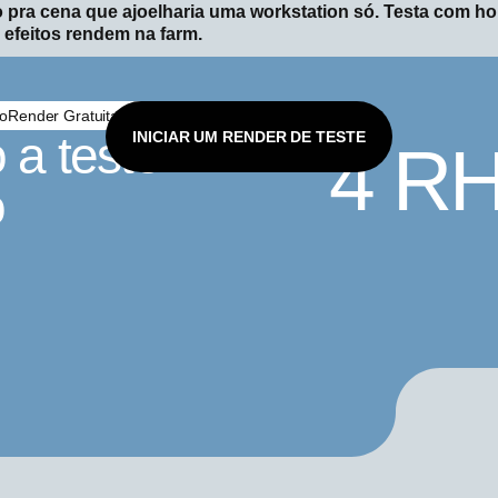
 pra cena que ajoelharia uma workstation só. Testa com hor
efeitos rendem na farm.
oRender Gratuitamente
 a teste
INICIAR UM RENDER DE TESTE
4 R
o