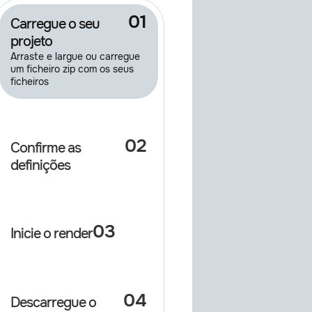
01
Carregue o seu
projeto
Arraste e largue ou carregue
um ficheiro zip com os seus
ficheiros
02
Confirme as
definições
03
Inicie o render
04
Descarregue o