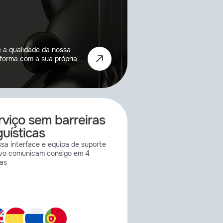
 a qualidade da nossa
forma com a sua própria
rviço sem barreiras
guísticas
sa interface e equipa de suporte
ivo comunicam consigo em 4
as