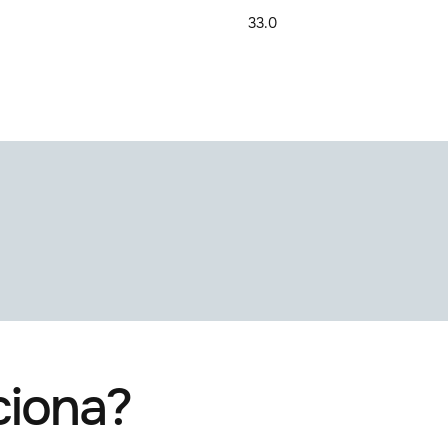
33.0
 o plugin que precisa?
rma diferente ou
ná-lo
INICIAR RENDERIZAÇÃO
iona?