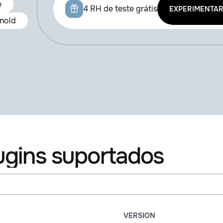
e
4 RH de teste grátis
EXPERIMENTAR
nold
ugins suportados
VERSION