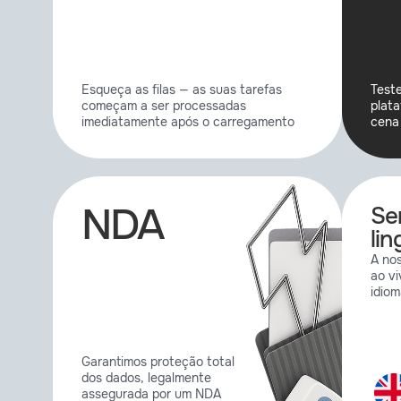
Esqueça as filas — as suas tarefas
Teste
começam a ser processadas
plata
imediatamente após o carregamento
cena
NDA
Se
lin
A nos
ao v
idiom
Garantimos proteção total
dos dados, legalmente
assegurada por um NDA