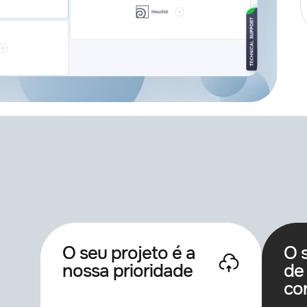
Saber mais
O seu projeto é a
O 
nossa prioridade
de
co