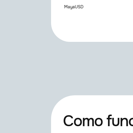
MayaUSD
Não encontrou
Tente inserir o nome de fo
contacte-nos para adicio
Como func