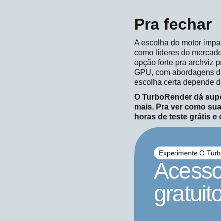
Pra fechar
A escolha do motor impa
como líderes do mercado,
opção forte pra archviz 
GPU, com abordagens dife
escolha certa depende do
O TurboRender dá supor
mais. Pra ver como su
horas de teste grátis e
Experimente O Turb
Acesso
gratuit