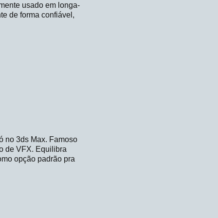
gamente usado em longa-
e de forma confiável,
só no 3ds Max. Famoso
ão de VFX. Equilibra
como opção padrão pra