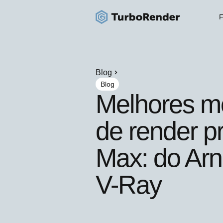
F
Blog
Blog
Melhores m
de render p
Max: do Arn
V-Ray