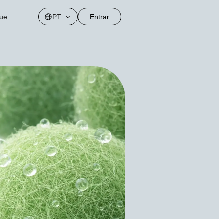
gue
PT
Entrar