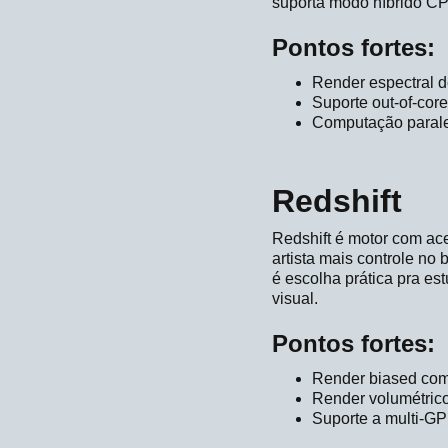
suporta modo híbrido CP
Pontos fortes:
Render espectral de
Suporte out-of-cor
Computação parale
Redshift
Redshift é motor com ace
artista mais controle no
é escolha prática pra es
visual.
Pontos fortes:
Render biased com 
Render volumétrico
Suporte a multi-GP