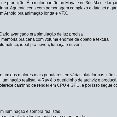
er de produção. É o motor padrão no Maya e no 3ds Max, e lar
inha. Aguenta cena com personagem complexo e dataset gigant
com Arnold pra animação longa e VFX.
Carlo avançado pra simulação de luz precisa
e memória pra cena com volume enorme de objeto e textura
olumétrico, ideal pra névoa, fumaça e nuvem
é um dos motores mais populares em várias plataformas, não 
a iluminação realista, V-Ray é o queridinho de archviz e produç
 oferece caminho de render em CPU e GPU, e por isso segue 
com iluminação e sombra realistas
e material e textura embutida pra setup rápido