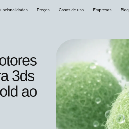
uncionalidades
Preços
Casos de uso
Empresas
Blo
otores
ra 3ds
old ao