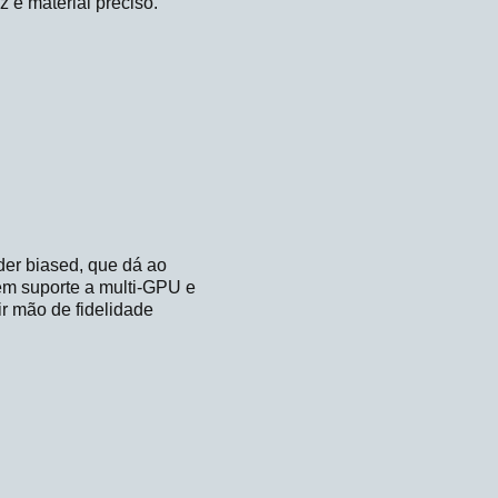
e material preciso.
der biased, que dá ao
tem suporte a multi-GPU e
ir mão de fidelidade