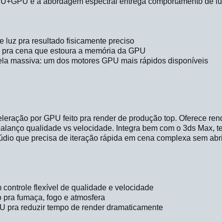
U+GPU e a abordagem espectral entrega comportamento de luz 
 luz pra resultado fisicamente preciso
e pra cena que estoura a memória da GPU
la massiva: um dos motores GPU mais rápidos disponíveis
leração por GPU feito pra render de produção top. Oferece ren
 balanço qualidade vs velocidade. Integra bem com o 3ds Max, 
túdio que precisa de iteração rápida em cena complexa sem abr
controle flexível de qualidade e velocidade
 pra fumaça, fogo e atmosfera
U pra reduzir tempo de render dramaticamente