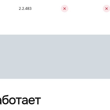
2.2.483
3.7
7.2
аботает
VERSION
2026
S24