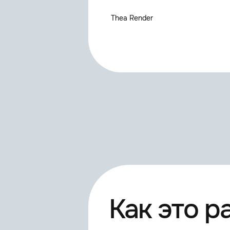
Thea Render
V-Ray
V-Ray
Standart/Others Included
Physical
ProRender
Как это р
PLUGIN