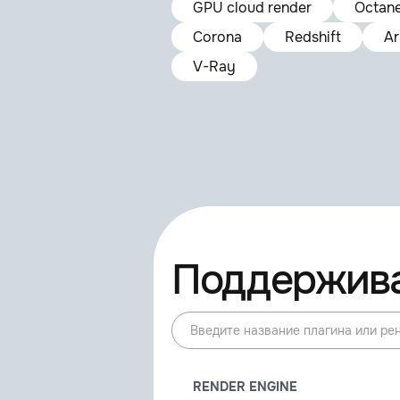
GPU cloud render
Octan
Corona
Redshift
Ar
V-Ray
Поддержива
RENDER ENGINE