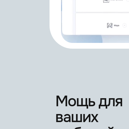
GreyScaleGorilla Light Kit Pro
GSG Materials, Textures, HDRIs
HOT4D
IvyGrower
KyamaSlide
Мощь для
Laubwerk Player
ваших
Lumen 2