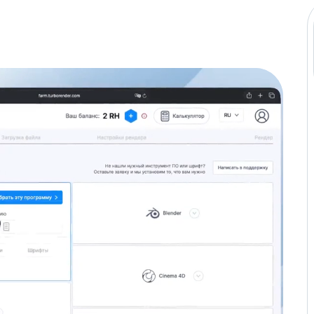
1.5.2
R2
1.1
2.99
1.5.0
1.1