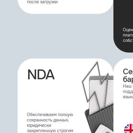
1.0
после загрузки
1.0.1
Оцен
плат
1.1.0
собс
1.2.0
NDA
Се
0.61a
ба
Наш 
подд
0.81b
язык
3.1.1
Обеспечиваем полную
сохранность данных,
юридически
3.3.6
закрепленную строгим