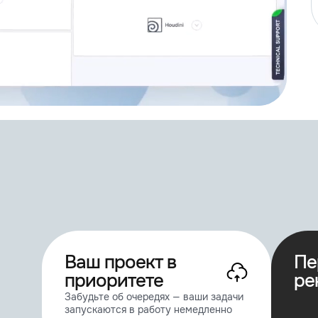
3.0
Подробнее о работе рендера
v0.3 alpha
1.3
1.3
1.0.48
Ваш проект в
Пе
приоритете
ре
2.00.207
Забудьте об очередях — ваши задачи
запускаются в работу немедленно