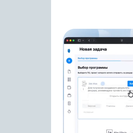
Forester
Chamfer Maker
Container Object
CV-Artsmart
CV-VRCam
Exoside QuadRemesher
GreyScaleGorilla HUB Plus