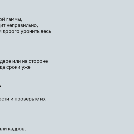
ой гаммы,
ит неправильно,
м дорого уронить весь
дере или на стороне
гда сроки уже
т
ости и проверьте их
или кадров,