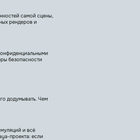
енностей самой сцены,
ных рендеров и
 конфиденциальными
еры безопасности
его додумывать. Чем
имуляций и всё
aya-проекта: если