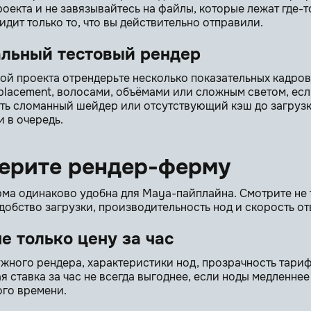
оекта и не завязывайтесь на файлы, которые лежат где-т
идит только то, что вы действительно отправили.
альный тестовый рендер
ой проекта отрендерьте несколько показательных кадров 
isplacement, волосами, объёмами или сложным светом, если
ь сломанный шейдер или отсутствующий кэш до загрузки,
 в очередь.
берите рендер-ферму
ма одинаково удобна для Maya-пайплайна. Смотрите не то
добство загрузки, производительность нод и скорость от
е только цену за час
жного рендера, характеристики нод, прозрачность тар
я ставка за час не всегда выгоднее, если ноды медленнее
го времени.