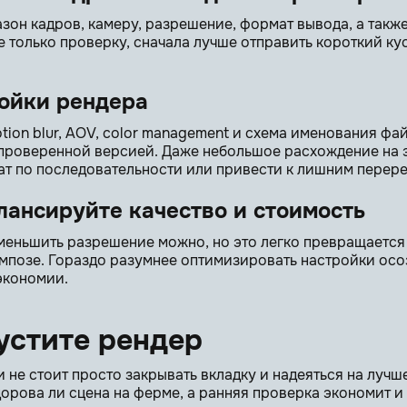
зон кадров, камеру, разрешение, формат вывода, а такж
е только проверку, сначала лучше отправить короткий кус
ройки рендера
tion blur, AOV, color management и схема именования ф
 проверенной версией. Даже небольшое расхождение на э
ат по последовательности или привести к лишним перер
ансируйте качество и стоимость
меньшить разрешение можно, но это легко превращается
мпозе. Гораздо разумнее оптимизировать настройки осоз
экономии.
устите рендер
 не стоит просто закрывать вкладку и надеяться на лучш
орова ли сцена на ферме, а ранняя проверка экономит и 