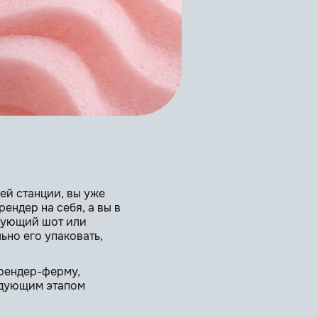
чей станции, вы уже
ендер на себя, а вы в
едующий шот или
ьно его упаковать,
 рендер-ферму,
ледующим этапом