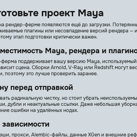
готовьте проект Maya
а рендер-ферме появляются ещё до загрузки. Потерянны
иваемые плагины или несовпадение версий рендера — и
этому этап подготовки критически важен.
местимость Maya, рендера и плагин
р-ферма поддерживает вашу версию Maya, используемый
ависит сцена. Сборки Arnold, V-Ray или Redshift могут ве
и, поэтому это лучше проверить заранее.
ну перед отправкой
вать радикальную чистку, но стоит убрать неиспользуемы
ши, дубли и неактуальные ссылки. Даже небольшая уборк
шние ошибки на удалённых нодах.
 зависимости
кэши, прокси, Alembic-файлы, данные XGen и внешние ре