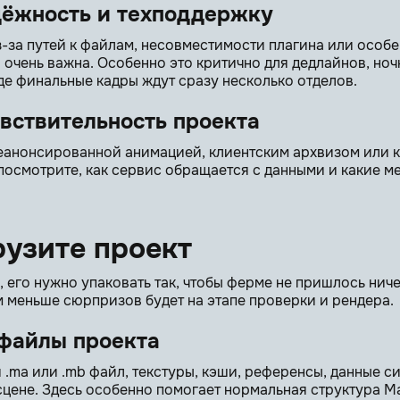
дёжность и техподдержку
з-за путей к файлам, несовместимости плагина или особ
 очень важна. Особенно это критично для дедлайнов, ноч
де финальные кадры ждут сразу несколько отделов.
вствительность проекта
неанонсированной анимацией, клиентским архвизом или
посмотрите, как сервис обращается с данными и какие м
рузите проект
, его нужно упаковать так, чтобы ферме не пришлось нич
м меньше сюрпризов будет на этапе проверки и рендера.
 файлы проекта
.ma или .mb файл, текстуры, кэши, референсы, данные с
сцене. Здесь особенно помогает нормальная структура M