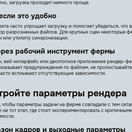
тно, загрузка проходит намного проще.
если это удобно
екта часто упрощает загрузку и помогает убедиться, что
абор разрозненных файлов. Для крупных сцен некоторые ф
к или утилиту синхронизации.
ерез рабочий инструмент фермы
к, веб-интерфейс или десктопное приложение рендер-фе
оказывает предупреждения по файлам, не пролистывайте
часто всплывают отсутствующие зависимости.
стройте параметры рендера
, чтобы параметры задачи на ферме совпадали с тем сета
 не тот этап, где стоит экспериментировать с критичным
имости.
азон кадров и выходные параметры