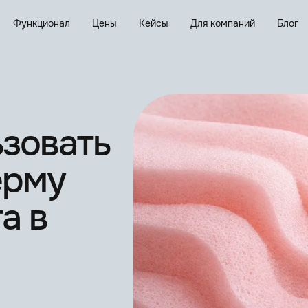
Функционал
Цены
Кейсы
Для компаний
Блог
ьзовать
ерму
а в