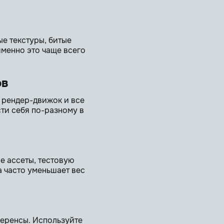
е текстуры, битые
менно это чаще всего
ов
 рендер-движок и все
сти себя по-разному в
е ассеты, тестовую
а часто уменьшает вес
ференсы. Используйте