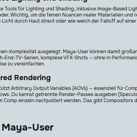
fte Tools für Lighting und Shading, inklusive Image-Based Lig
der. Wichtig, um die feinen Nuancen realer Materialien und 
Licht durch Haut streut oder wie weich der Falloff auf eine
enen-Komplexität ausgelegt. Maya-User können damit großan
igh-End-TV-Serien, komplexe VFX-Shots — ohne in Performan
se zu vereinfachen.
red Rendering
ützt Arbitrary Output Variables (AOVs) — essenziell für Com
ws. Du kannst getrennte Render-Passes ausgeben (Specular
im Comp einzeln nachjustiert werden. Das gibt Compositors d
r Maya-User