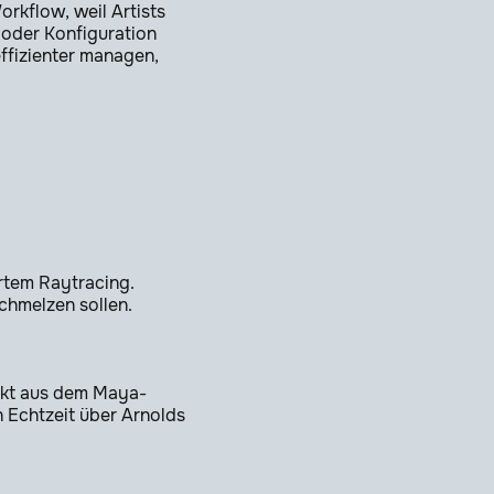
orkflow, weil Artists
 oder Konfiguration
ffizienter managen,
ertem Raytracing.
chmelzen sollen.
rekt aus dem Maya-
n Echtzeit über Arnolds