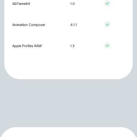
AEFlame64
1.0
Animation Composer
4.1.1
Apple ProRes RAW
1.3
Autofill
2.0.2
BorisFX Continuum
2026.0
BorisFX Mocha Pro
2026.0
BorisFX Sapphire
2026.0