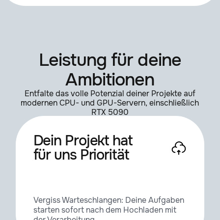
Frischluft Lenscare
1.5.3
Leistung für deine
FXAA
1.1
Ambitionen
Loop Flow
1.3.1
Entfalte das volle Potenzial deiner Projekte auf
modernen CPU- und GPU-Servern, einschließlich
RTX 5090
Maxon Red Giant
2026.2.1
Dein Projekt hat
für uns Priorität
MisterHorse Starter Pack
4.1.1
Odometer
1.1
Vergiss Warteschlangen: Deine Aufgaben
starten sofort nach dem Hochladen mit