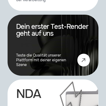
der Verarbeitung
Omino Suite
2.1.41
Pixel Sorter
3.1.0
Dein erster Test-Render
geht auf uns
Pixelocybe
1.3.0
Plexus
3.2.10
Teste die Qualität unserer
Plattform mit deiner eigenen
Szene
Potok
1.1.4
PV Feather
1.8.1
NDA
Quick Chromatic Aberration
3.2