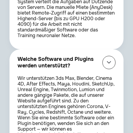
System verteilt die Aufgaben auf Dutzende
von Servern. Die manuelle Miete (AnyDesk)
bietet Remote-Zugriff auf einen bestimmten
VC Orb
1.0.3
Highend-Server (bis zu GPU H200 oder
4090) für die Arbeit mit nicht
standardmäßiger Software oder das
Training neuronaler Netze.
VC Reflect
1.0.15-2022.1
VC Saber
1.0.40
Welche Software und Plugins
werden unterstützt?
Wir unterstützen 3ds Max, Blender, Cinema
VC Sure Target
2.0.11
4D, After Effects, Maya, Houdini, SketchUp,
Unreal Engine, Twinmotion, Lumion und
andere gängige Pakete, die auf unserer
VC Twitch
1.1
Website aufgeführt sind. Zu den
unterstützten Engines gehören Corona, V-
Ray, Cycles, Redshift, Octane und weitere.
Wenn Sie eine bestimmte Software oder ein
Video Gogh
4.0.1
Plugin benötigen, wenden Sie sich an den
Support — wir können es