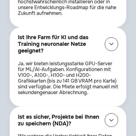
höchstwahrscheinlich installieren oder in
YY_Voronoi
2.1
unsere Entwicklungs-Roadmap für die nahe
Zukunft aufnehmen.
Ist Ihre Farm für KI und das
Training neuronaler Netze
Das benötigte Plugin nicht
geeignet?
gefunden?
Ja, wir bieten leistungsstarke GPU-Server
Versuche den Namen anders
für ML/AI-Aufgaben. Konfigurationen mit
einzugeben oder kontaktiere uns,
V100-, A100-, H100- und H200-
damit wir es hinzufügen
Grafikkarten (bis zu 141 GB VRAM pro Karte)
sind verfügbar. Die Miete erfolgt manuell mit
sekundengenauer Abrechnung.
Support-Chat öffnen
Ist es sicher, Projekte bei Ihnen
zu speichern (NDA)?
UNTERSCHREIBEN