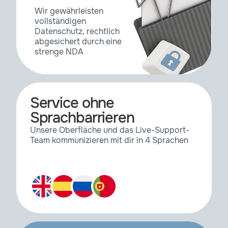
Wir gewährleisten
vollständigen
Repeater
1.0.3
Datenschutz, rechtlich
abgesichert durch eine
strenge NDA
RE:Fill
3.0.4
RE:Flex
5.6.1
Service ohne
Sprachbarrieren
Unsere Oberfläche und das Live-Support-
RE:Grade
1.3.1
Team kommunizieren mit dir in 4 Sprachen
RE:Lens
2.4.3
RE:Map
4.2.2