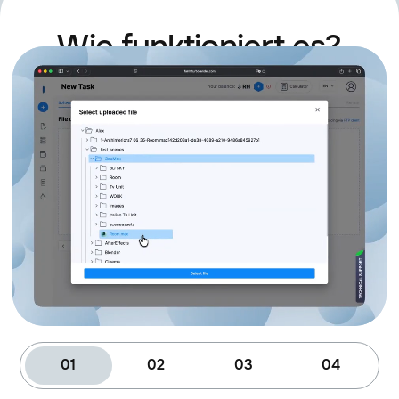
Wie funktioniert es?
BorisFX Silhouette
2025.5.2
Better Bokeh
1.0
Cinema Spice - Glitchify
1.0
Composite Brush
1.6.9
Crates Heat Radiation
1.0
De:Noise
3.7.1
01
02
03
04