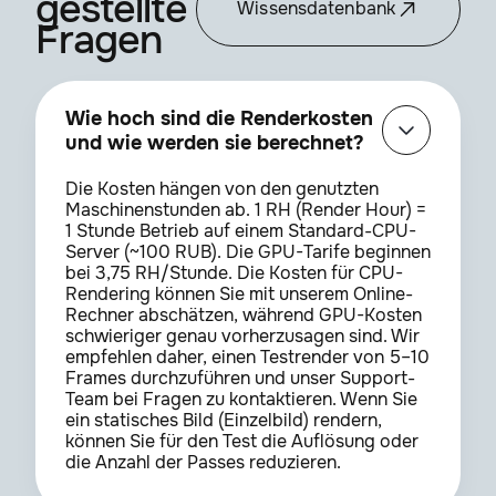
gestellte
Wissensdatenbank
Fragen
Shadow Studio 3
1.1.0
Wie hoch sind die Renderkosten
SmoothKit
4.1.0
und wie werden sie berechnet?
Die Kosten hängen von den genutzten
Maschinenstunden ab. 1 RH (Render Hour) =
Stardust
1.6.0c
1 Stunde Betrieb auf einem Standard-CPU-
Server (~100 RUB). Die GPU-Tarife beginnen
bei 3,75 RH/Stunde. Die Kosten für CPU-
TextBox2
1.2.6
Rendering können Sie mit unserem Online-
Rechner abschätzen, während GPU-Kosten
schwieriger genau vorherzusagen sind. Wir
empfehlen daher, einen Testrender von 5–10
Thicc Stroke
1.2
Frames durchzuführen und unser Support-
Team bei Fragen zu kontaktieren. Wenn Sie
ein statisches Bild (Einzelbild) rendern,
können Sie für den Test die Auflösung oder
TV Distortion Bundle
2.7.5
die Anzahl der Passes reduzieren.