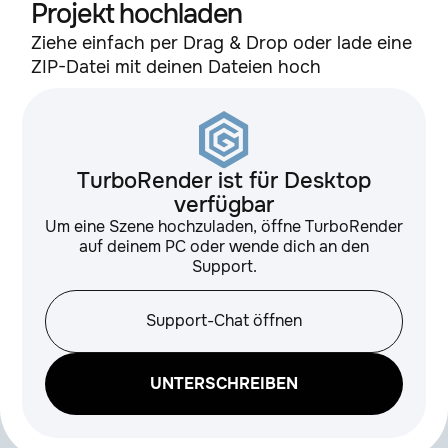
Projekt hochladen
Deep Glow
1.6.6
Ziehe einfach per Drag & Drop oder lade eine
ZIP-Datei mit deinen Dateien hoch
Deep Glow 2
1.1
DEFlicker
2.3.2
TurboRender ist für Desktop
verfügbar
Displacer Pro
1.5.0.4
Um eine Szene hochzuladen, öffne TurboRender
auf deinem PC oder wende dich an den
Support.
Duik Scripts / API
17.1.20
Support-Chat öffnen
FieldsKit
4.2.0
UNTERSCHREIBEN
freeGradient
1.0