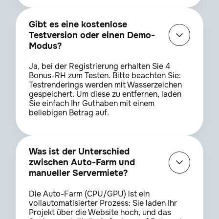
Twixtor
8.0.7
Gibt es eine kostenlose
Testversion oder einen Demo-
VC Color Vibrance
1.0.7
Modus?
Ja, bei der Registrierung erhalten Sie 4
Bonus-RH zum Testen. Bitte beachten Sie:
VC Element 3D
2.2.3
Testrenderings werden mit Wasserzeichen
gespeichert. Um diese zu entfernen, laden
Sie einfach Ihr Guthaben mit einem
VC FX Console
1.0.5
beliebigen Betrag auf.
VC Glass Eyes
1.0.6
Was ist der Unterschied
zwischen Auto-Farm und
manueller Servermiete?
VC Heat Distortion
1.0.32
Die Auto-Farm (CPU/GPU) ist ein
vollautomatisierter Prozess: Sie laden Ihr
Projekt über die Website hoch, und das
VC Optical Flares
1.3.8