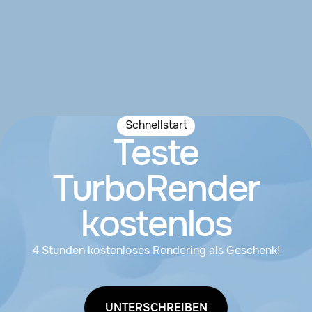
Schnellstart
Teste
TurboRender
kostenlos
4 Stunden kostenloses Rendering als Geschenk!
UNTERSCHREIBEN