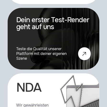
Reeper
2.03
Dein erster Test-Render
geht auf uns
Reeper
3.2
Reeper SE
3.2
Teste die Qualität unserer
Plattform mit deiner eigenen
Szene
Surface Spread
1.0.44
Surface Spread
2.0.4
NDA
Topoformer
1.1
Wir gewährleisten