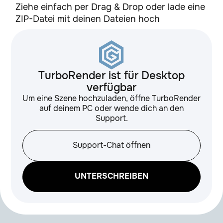
Ziehe einfach per Drag & Drop oder lade eine
ZIP-Datei mit deinen Dateien hoch
IvyGrower
1.3
KyamaSlide
1.3
TurboRender ist für Desktop
verfügbar
Laubwerk Player
1.0.48
Um eine Szene hochzuladen, öffne TurboRender
auf deinem PC oder wende dich an den
Support.
Lumen 2
2.00.207
Support-Chat öffnen
MagicEye
1.0
UNTERSCHREIBEN
MagicMerge
1.0.1