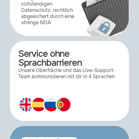
vollständigen
TurbulenceFD
1.0.1465
Datenschutz, rechtlich
abgesichert durch eine
strenge NDA
UberTracer
0.7
WinGen (Windows
Service ohne
1.6
Generator)
Sprachbarrieren
Unsere Oberfläche und das Live-Support-
Team kommunizieren mit dir in 4 Sprachen
XsThickness
1.0
XFrog
5.4
zBlur
2.00.313