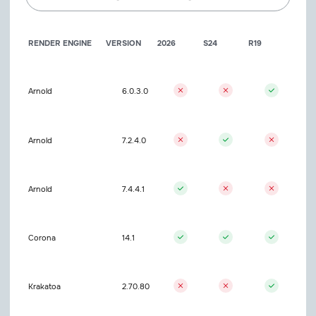
RENDER ENGINE
VERSION
2026
S24
R19
Arnold
6.0.3.0
Arnold
7.2.4.0
Arnold
7.4.4.1
Corona
14.1
Krakatoa
2.70.80