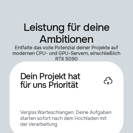
Mirror, Mirror
1.1.0
Leistung für deine
Mirror, Mirror
1.2.0
Ambitionen
Entfalte das volle Potenzial deiner Projekte auf
Pcache
0.61a
modernen CPU- und GPU-Servern, einschließlich
RTX 5090
Pshade
0.81b
Dein Projekt hat
für uns Priorität
Realflow
3.1.1
Realflow
3.3.6
Vergiss Warteschlangen: Deine Aufgaben
starten sofort nach dem Hochladen mit
der Verarbeitung
Rayconnector
1.0