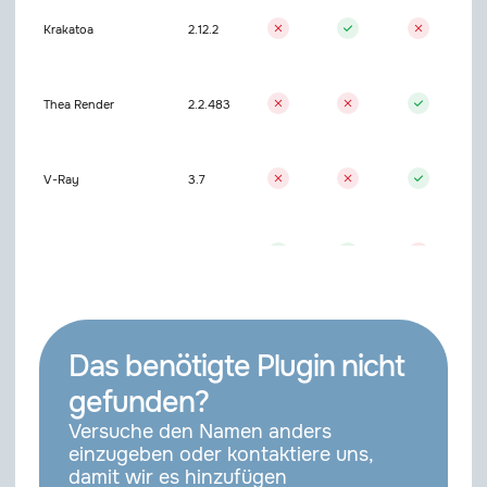
Krakatoa
2.12.2
Thea Render
2.2.483
V-Ray
3.7
V-Ray
7.2
Standart/Others
Included
Das benötigte Plugin nicht
gefunden?
Versuche den Namen anders
Physical
einzugeben oder kontaktiere uns,
damit wir es hinzufügen