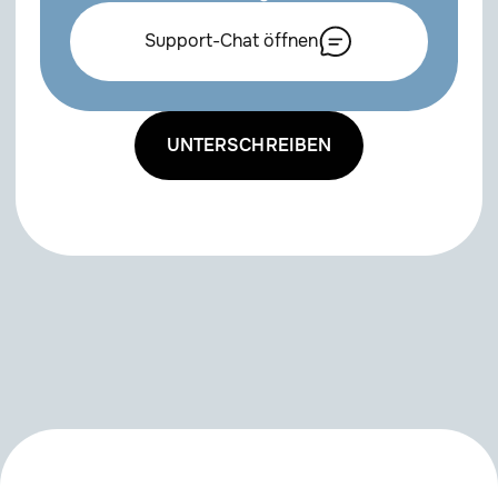
ProRender
Support-Chat öffnen
PLUGIN
VERSION
2026
S24
R19
UNTERSCHREIBEN
Forester
1.5.2
Chamfer Maker
R2
Container Object
1.1
CV-Artsmart
2.99
CV-VRCam
1.5.0